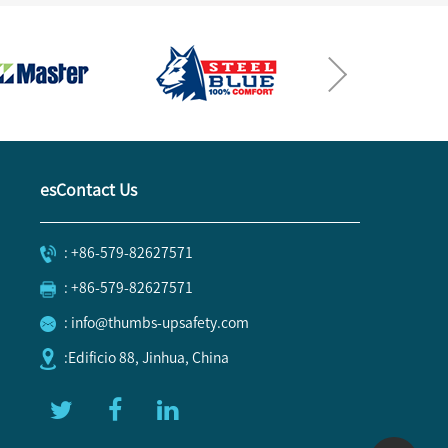
esContact Us
: +86-579-82627571
: +86-579-82627571
: info@thumbs-upsafety.com
:Edificio 88, Jinhua, China