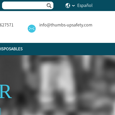
Español
2627571
info@thumbs-upsafety.com
ISPOSABLES
R