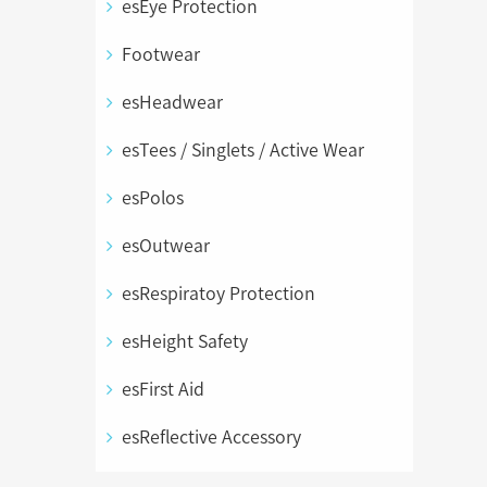
esEye Protection
Footwear
esHeadwear
esTees / Singlets / Active Wear
esPolos
esOutwear
esRespiratoy Protection
esHeight Safety
esFirst Aid
esReflective Accessory