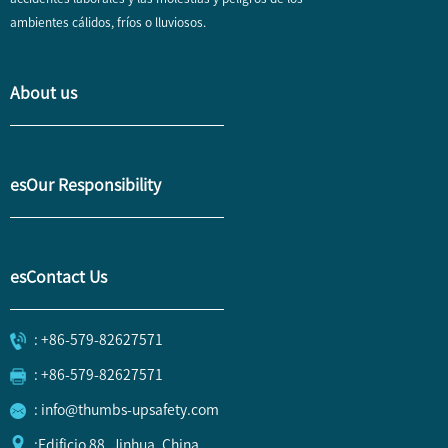
ambientes cálidos, fríos o lluviosos.
About us
esOur Responsibility
esContact Us
: +86-579-82627571
: +86-579-82627571
: info@thumbs-upsafety.com
:Edificio 88, Jinhua, China