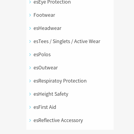
esEye Protection
Footwear
esHeadwear
esTees / Singlets / Active Wear
esPolos
esOutwear
esRespiratoy Protection
esHeight Safety
esFirst Aid
esReflective Accessory