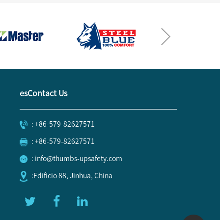
esContact Us
: +86-579-82627571
: +86-579-82627571
: info@thumbs-upsafety.com
:Edificio 88, Jinhua, China