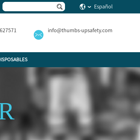
Español
2627571
info@thumbs-upsafety.com
ISPOSABLES
R