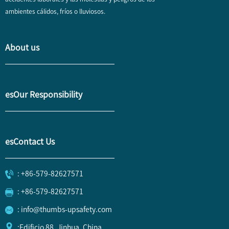
ambientes cálidos, fríos o lluviosos.
About us
esOur Responsibility
esContact Us
: +86-579-82627571
: +86-579-82627571
: info@thumbs-upsafety.com
:Edificio 88, Jinhua, China