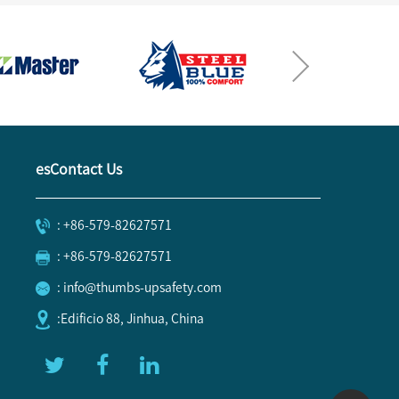
esContact Us
: +86-579-82627571
: +86-579-82627571
: info@thumbs-upsafety.com
:Edificio 88, Jinhua, China