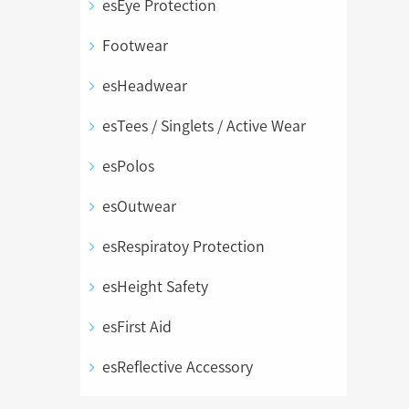
esEye Protection
Footwear
esHeadwear
esTees / Singlets / Active Wear
esPolos
esOutwear
esRespiratoy Protection
esHeight Safety
esFirst Aid
esReflective Accessory