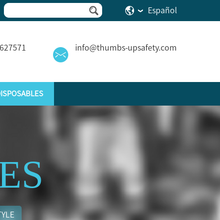
Español
2627571
info@thumbs-upsafety.com
ISPOSABLES
ES
TYLE