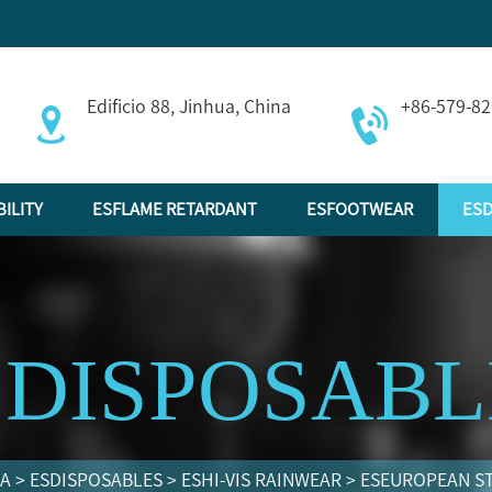
Edificio 88, Jinhua, China
+86-579-8
BILITY
ESFLAME RETARDANT
ESFOOTWEAR
ESD
SDISPOSABL
SA
>
ESDISPOSABLES
>
ESHI-VIS RAINWEAR
>
ESEUROPEAN S