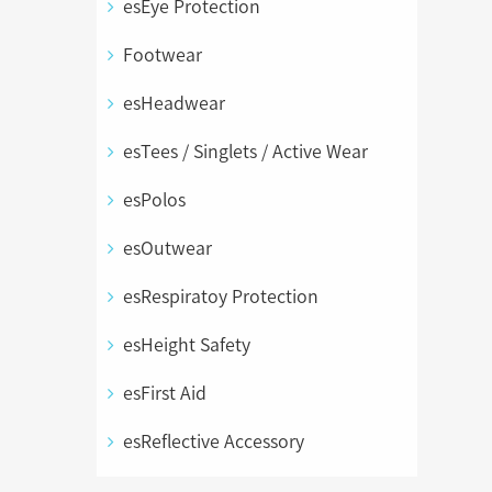
esEye Protection
Footwear
esHeadwear
esTees / Singlets / Active Wear
esPolos
esOutwear
esRespiratoy Protection
esHeight Safety
esFirst Aid
esReflective Accessory