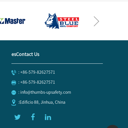
esContact Us
: +86-579-82627571
: +86-579-82627571
: info@thumbs-upsafety.com
:Edificio 88, Jinhua, China