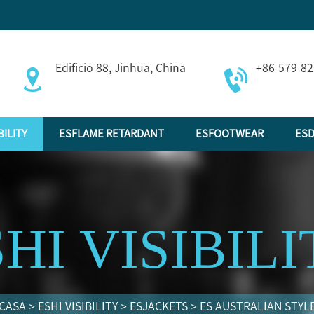
Edificio 88, Jinhua, China
+86-579-8
BILITY
ESFLAME RETARDANT
ESFOOTWEAR
ESD
HI VISIBIL
CASA
>
ESHI VISIBILITY
>
ESJACKETS
>
ES AUSTRALIAN STYL