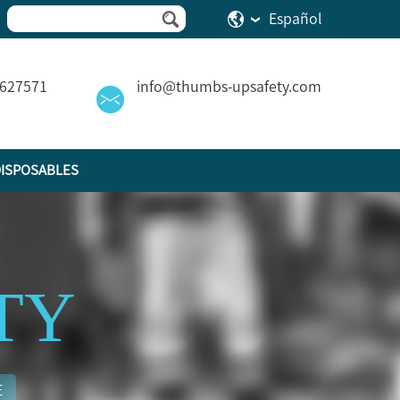
Español
2627571
info@thumbs-upsafety.com
ISPOSABLES
ITY
E