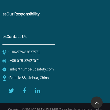
esOur Responsibility
esContact Us
: +86-579-82627571
: +86-579-82627571
: info@thumbs-upsafety.com
:Edificio 88, Jinhua, China
Copyright © 2021-2030 THUMBS-UP. Todos los derechos reservados