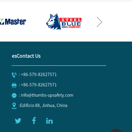
esContact Us
: +86-579-82627571
: +86-579-82627571
: info@thumbs-upsafety.com
:Edificio 88, Jinhua, China