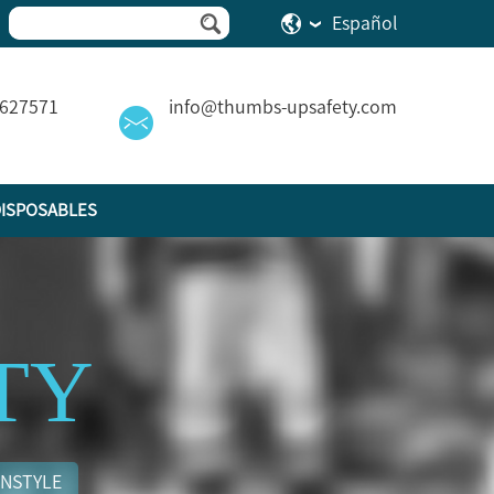
Español
2627571
info@thumbs-upsafety.com
ISPOSABLES
ITY
ANSTYLE