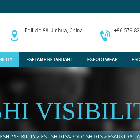
Edificio 88, Jinhua, China
+86-579-8
BILITY
ESFLAME RETARDANT
ESFOOTWEAR
ESD
HI VISIBIL
ESHI VISIBILITY
>
EST-SHIRTS&POLO SHIRTS
>
ESAUSTRALI