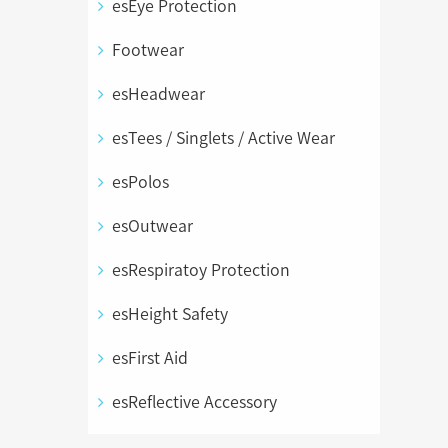
esEye Protection
Footwear
esHeadwear
esTees / Singlets / Active Wear
esPolos
esOutwear
esRespiratoy Protection
esHeight Safety
esFirst Aid
esReflective Accessory