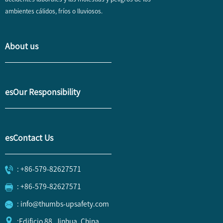
ambientes cálidos, fríos o lluviosos.
About us
esOur Responsibility
esContact Us
: +86-579-82627571
: +86-579-82627571
: info@thumbs-upsafety.com
:Edificio 88, Jinhua, China